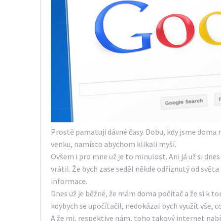
Prostě pamatuji dávné časy. Dobu, kdy jsme doma n
venku, namísto abychom klikali myší.
Ovšem i pro mne už je to minulost. Ani já už si dne
vrátil. Že bych zase seděl někde odříznutý od světa
informace.
Dnes už je běžné, že mám doma počítač a že si k to
kdybych se upočítačil, nedokázal bych využít vše, c
A že mi, respektive nám, toho takový internet nab