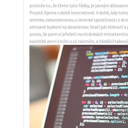
protože to, že čtete tyto řádky, je jasným důkazem 
Prostě žijeme v době internetové. V době, kdy toho
letenku zabookovanou u letecké společnosti z druh
sehnané bydlení na dovolenou. Stačí pár kliknutí a j
proto, že jsem si přečetl na stránkách ministerstv
exotické zemi smím a co nesmím, a hledání takovýc