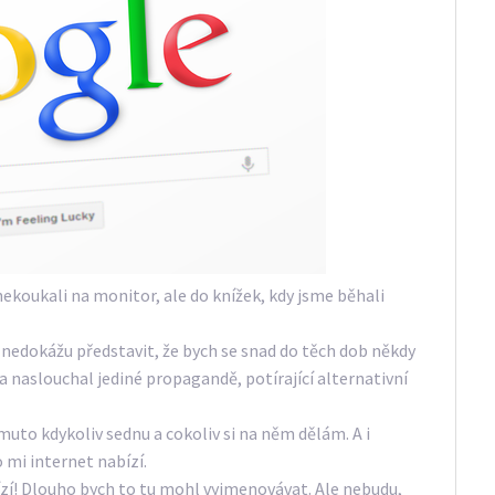
ekoukali na monitor, ale do knížek, kdy jsme běhali
s nedokážu představit, že bych se snad do těch dob někdy
 a naslouchal jediné propagandě, potírající alternativní
muto kdykoliv sednu a cokoliv si na něm dělám. A i
o mi internet nabízí.
ízí! Dlouho bych to tu mohl vyjmenovávat. Ale nebudu,