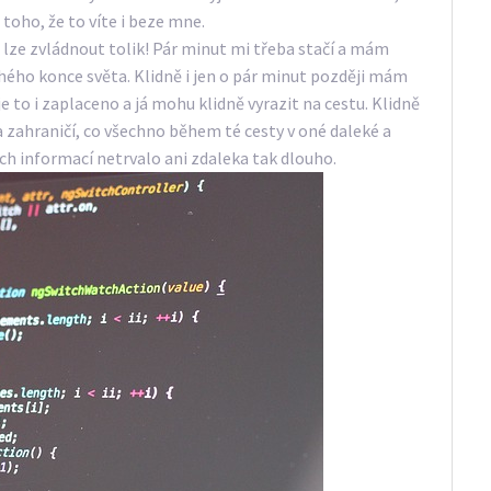
toho, že to víte i beze mne.
 lze zvládnout tolik! Pár minut mi třeba stačí a mám
ého konce světa. Klidně i jen o pár minut později mám
e to i zaplaceno a já mohu klidně vyrazit na cestu. Klidně
a zahraničí, co všechno během té cesty v oné daleké a
h informací netrvalo ani zdaleka tak dlouho.