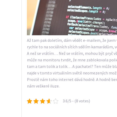
Až tam pak doletím, dám vědět e-mailem, že jsem v p
rychle to na sociálních sítích sdělím kamarádům, 
A než se vrátím… Než se vrátím, mohou být pryč vš
může na monitoru tvrdit, že mne zablokovala polic
tam a tam tolik a tolik… A pachatel? Ten může bla
najde v tomto virtuálním světě neomezených možn
Prostě nám toho internet dává hodně. A hodně bere.
nám veškeré iluze.
3.6/5 - (8 votes)