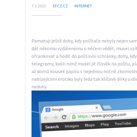
7.3.2025
EFCZ.CZ
INTERNET
Pamatuji ještě doby, kdy počítače nebyly nejen sam
dát někomu vzdálenému o něčem vědět, musel vzít o
ofrankovat a hodit do poštovní schránky, doby, k
telegramy, kvůli nimž musel jít člověk na poštu, p
až domů kousek papíru s nejednou notně zkomole
nabízejícími erotiku byly leda tak klíčové dírky u dí
neduhy.