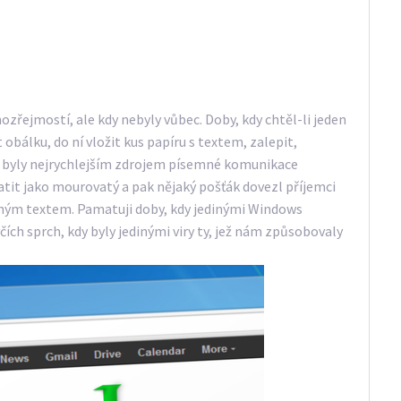
ozřejmostí, ale kdy nebyly vůbec. Doby, kdy chtěl-li jeden
bálku, do ní vložit kus papíru s textem, zalepit,
dy byly nejrychlejším zdrojem písemné komunikace
latit jako mourovatý a pak nějaký pošťák dovezl příjemci
ným textem. Pamatuji doby, kdy jedinými Windows
včích sprch, kdy byly jedinými viry ty, jež nám způsobovaly