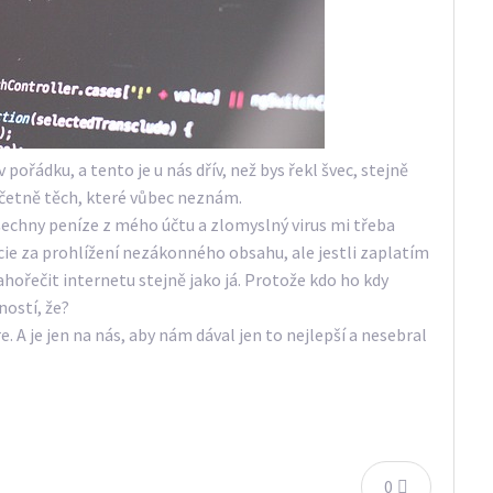
ořádku, a tento je u nás dřív, než bys řekl švec, stejně
včetně těch, které vůbec neznám.
echny peníze z mého účtu a zlomyslný virus mi třeba
ie za prohlížení nezákonného obsahu, ale jestli zaplatím
hořečit internetu stejně jako já. Protože kdo ho kdy
ostí, že?
 A je jen na nás, aby nám dával jen to nejlepší a nesebral
0