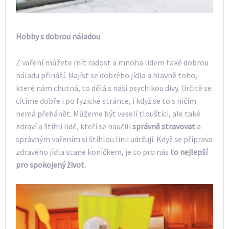
Hobby s dobrou náladou
Z vaření můžete mít radost a mnoha lidem také dobrou
náladu přináší. Najíst se dobrého jídla a hlavně toho,
které nám chutná, to dělá s naší psychikou divy. Určitě se
cítíme dobře i po fyzické stránce, i když se to s ničím
nemá přehánět. Můžeme být veselí tlouštíci, ale také
zdraví a štíhlí lidé, kteří se naučili
správně stravovat
a
správným vařením si štíhlou linii udržují. Když se příprava
zdravého jídla stane koníčkem, je to pro nás
to nejlepší
pro spokojený život.