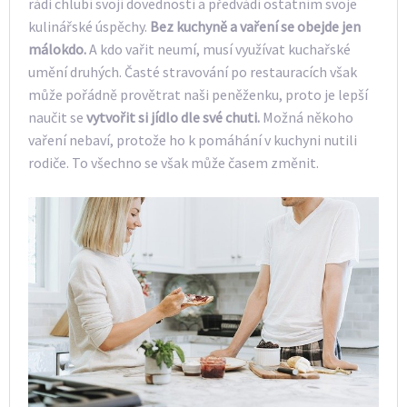
rádi chlubí svojí dovedností a předvádí ostatním svoje
kulinářské úspěchy.
Bez kuchyně a vaření se obejde jen
málokdo.
A kdo vařit neumí, musí využívat kuchařské
umění druhých. Časté stravování po restauracích však
může pořádně provětrat naši peněženku, proto je lepší
naučit se
vytvořit si jídlo dle své chuti.
Možná někoho
vaření nebaví, protože ho k pomáhání v kuchyni nutili
rodiče. To všechno se však může časem změnit.