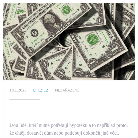
10.1.2023
EFCZ.CZ
NEZAŘAZENÉ
Jsou lidé, kteří nutně potřebují hypotéku a to například proto,
že chtějí dostavět dům nebo potřebují dokončit jiné věci,