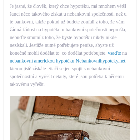
Je jasné, že člověk, který chce hypotéku, má mnohem větší
šanci něco takového získat u nebankovní společnosti, než u
té bankovní, takže pokud už budete zoufalí z toho, že vám
žádná žádost na hypotéku u bankovní společnosti neprošla,
nebuďte smutní z toho, že byste hypotéku nikdy nikde
nezískali.
Jestliže nutně potřebujete peníze, abyste už
konečně mohli dodělat to, co dodělat potřebujete,
vsaďte
na
nebankovní americkou hypotéku Nebankovnihypoteky.net
,
kterou jistě získáte.
Stačí se jen spojit s nebankovní
společnostní a vyřešit detaily, které jsou potřeba k něčemu
takovému vyřešit.