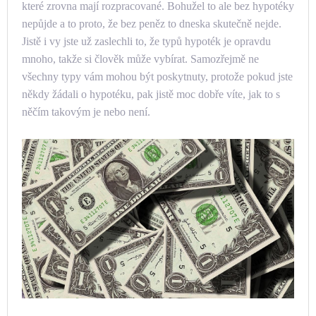
které zrovna mají rozpracované. Bohužel to ale bez hypotéky
nepůjde a to proto, že bez peněz to dneska skutečně nejde.
Jistě i vy jste už zaslechli to, že typů hypoték je opravdu
mnoho, takže si člověk může vybírat. Samozřejmě ne
všechny typy vám mohou být poskytnuty, protože pokud jste
někdy žádali o hypotéku, pak jistě moc dobře víte, jak to s
něčím takovým je nebo není.