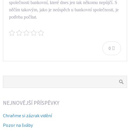
společnosti bankovní, které dnes jen tak někomu nepůjčí. S
něčím takovým, jako je neúspěch u bankovní společnosti, je
potřeba počítat.
0
NEJNOVĚJŠÍ PŘÍSPĚVKY
Chraňme si zázrak vidění
Pozor na šváby