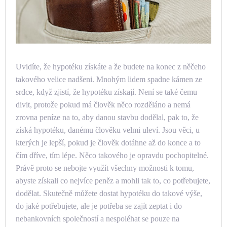
Uvidíte, že hypotéku získáte a že budete na konec z něčeho
takového velice nadšeni.
Mnohým lidem spadne kámen ze
srdce, když zjistí, že hypotéku získají. Není se také čemu
divit, protože pokud má člověk něco rozděláno a nemá
zrovna peníze na to, aby danou stavbu dodělal, pak to, že
získá hypotéku, danému člověku velmi uleví.
Jsou věci, u
kterých je lepší, pokud je člověk dotáhne až do konce a to
čím dříve, tím lépe. Něco takového je opravdu pochopitelné.
Právě proto se nebojte využít všechny možnosti k tomu,
abyste získali co nejvíce peněz a mohli tak to, co potřebujete,
dodělat.
Skutečně můžete dostat hypotéku do takové výše,
do jaké potřebujete, ale je potřeba se zajít zeptat i do
nebankovních společností a nespoléhat se pouze na