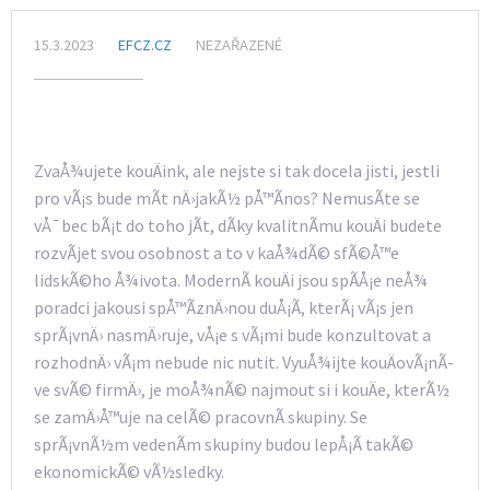
15.3.2023
EFCZ.CZ
NEZAŘAZENÉ
ZvaÅ¾ujete kouÄink, ale nejste si tak docela jisti, jestli
pro vÃ¡s bude mÃ­t nÄ›jakÃ½ pÅ™Ã­nos? NemusÃ­te se
vÅ¯bec bÃ¡t do toho jÃ­t, dÃ­ky kvalitnÃ­mu kouÄi budete
rozvÃ­jet svou osobnost a to v kaÅ¾dÃ© sfÃ©Å™e
lidskÃ©ho Å¾ivota. ModernÃ­ kouÄi jsou spÃ­Å¡e neÅ¾
poradci jakousi spÅ™Ã­znÄ›nou duÅ¡Ã­, kterÃ¡ vÃ¡s jen
sprÃ¡vnÄ› nasmÄ›ruje, vÅ¡e s vÃ¡mi bude konzultovat a
rozhodnÄ› vÃ¡m nebude nic nutit. VyuÅ¾ijte kouÄovÃ¡nÃ­
ve svÃ© firmÄ›, je moÅ¾nÃ© najmout si i kouÄe, kterÃ½
se zamÄ›Å™uje na celÃ© pracovnÃ­ skupiny. Se
sprÃ¡vnÃ½m vedenÃ­m skupiny budou lepÅ¡Ã­ takÃ©
ekonomickÃ© vÃ½sledky.