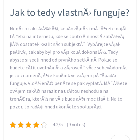
Jak to tedy vlastnÄ› funguje?
NenÃ­ to tak tÄ›Å¾kÃ©, kouÄovÃ¡nÃ­ si mÅ¯Å¾ete najÃ­t
tÅ™eba na internetu, kde se touto ÄinnostÃ­ zabÃ½vÃ¡
jiÅ¾ dostatek kvalitnÃ­ch subjektÅ¯. VybÃ­rejte vÅ¡ak
peÄlivÄ›, tak aby byl pro vÃ¡s kouÄ dokonalÃ½. Tedy
abyste si sedli hned od prvnÃ­ho setkÃ¡nÃ­. Pokud se
budete cÃ­tit uvolnÄ›nÄ› a zÃ¡roveÅˆ vÃ­ce sebevÄ›domÄ›,
je to znamenÃ­, Å¾e
kouÄink
ve vaÅ¡em pÅ™Ã­padÄ›
funguje. VloÅ¾enÃ© penÃ­ze se pak vyplatÃ­. MÅ¯Å¾ete
ovÅ¡em takÃ© narazit na urÄitou neshodu a na
trenÃ©ra, kterÃ½ na vÃ¡s bude aÅ¾ moc tlaÄit. Na to
pozor, to radÄ›ji hned ukonÄete spoluprÃ¡ci.
4.2/5 - (9 votes)