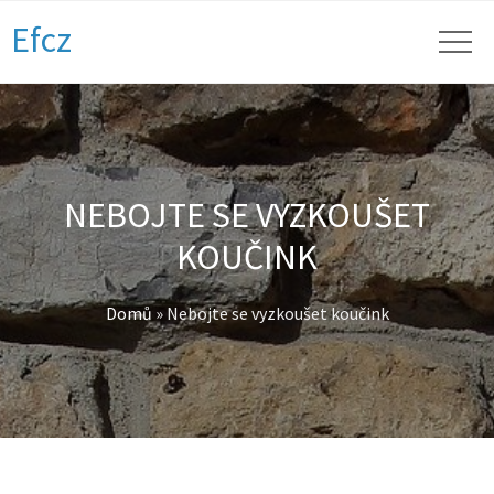
Efcz
NEBOJTE SE VYZKOUŠET
KOUČINK
Domů
»
Nebojte se vyzkoušet koučink