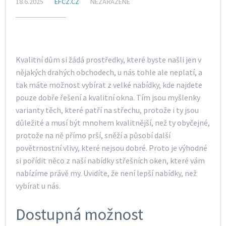
18.6.2025
EFCZ.CZ
NEZAŘAZENÉ
Kvalitní dům si žádá prostředky, které byste našli jen v
nějakých drahých obchodech, u nás tohle ale neplatí, a
tak máte možnost vybírat z velké nabídky, kde najdete
pouze dobře řešení a kvalitní okna. Tím jsou myšlenky
varianty těch, které patří na střechu, protože i ty jsou
důležité a musí být mnohem kvalitnější, než ty obyčejné,
protože na ně přímo prší, sněží a působí další
povětrnostní vlivy, které nejsou dobré. Proto je výhodné
si pořídit něco z naší nabídky
střešních oken
, které vám
nabízíme právě my. Uvidíte, že není lepší nabídky, než
vybírat u nás.
Dostupná možnost