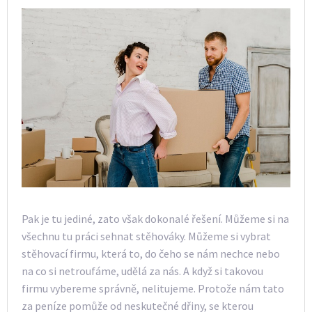
Pak je tu jediné, zato však dokonalé řešení. Můžeme si na
všechnu tu práci sehnat stěhováky. Můžeme si vybrat
stěhovací firmu, která to, do čeho se nám nechce nebo
na co si netroufáme, udělá za nás. A když si takovou
firmu vybereme správně, nelitujeme. Protože nám tato
za peníze pomůže od neskutečné dřiny, se kterou