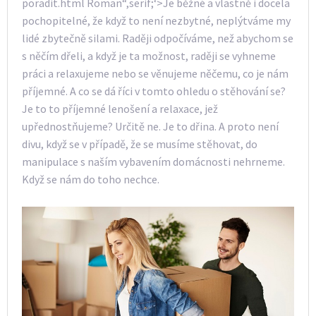
poradit.html Roman“,serif;‘>Je běžné a vlastně i docela
pochopitelné, že když to není nezbytné, neplýtváme my
lidé zbytečně silami. Raději odpočíváme, než abychom se
s něčím dřeli, a když je ta možnost, raději se vyhneme
práci a relaxujeme nebo se věnujeme něčemu, co je nám
příjemné. A co se dá říci v tomto ohledu o stěhování se?
Je to to příjemné lenošení a relaxace, jež
upřednostňujeme? Určitě ne. Je to dřina. A proto není
divu, když se v případě, že se musíme stěhovat, do
manipulace s naším vybavením domácnosti nehrneme.
Když se nám do toho nechce.