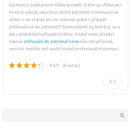
bychom si jinak jenom těžko poradili.
A kterou stěhovací
firmu si vybrat, abychom dobře pochodili a nemuseli se
vůbec o nic starat ani nic riskovat právě v případě
stěhování se do zahraničí? Samozřejmě tu, která ví, co a
jak v podobných případech dělat. A když navíc provází
takové
stěhování do zahraničí cena
více než příznivá,
není nic lepšího než využití právě profesionální pomoci.
4.3/5 - (6 votes)
0