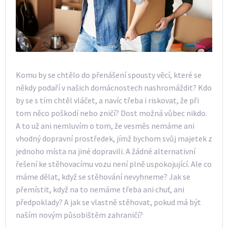
Komu by se chtělo do přenášení spousty věcí, které se
někdy podaří v našich domácnostech nashromáždit? Kdo
by se s tím chtěl vláčet, a navíc třeba i riskovat, že při
tom něco poškodí nebo zničí? Dost možná vůbec nikdo.
A to už ani nemluvím o tom, že vesměs nemáme ani
vhodný dopravní prostředek, jímž bychom svůj majetek z
jednoho místa na jiné dopravili. A žádné alternativní
řešení ke stěhovacímu vozu není plně uspokojující.
Ale co
máme dělat, když se stěhování nevyhneme? Jak se
přemístit, když na to nemáme třeba ani chuť, ani
předpoklady? A jak se vlastně stěhovat, pokud má být
naším novým působištěm zahraničí?