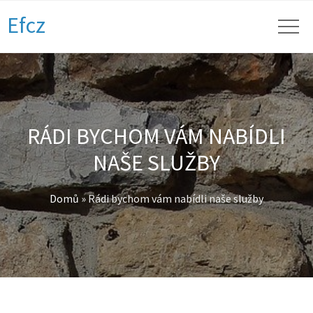
Efcz
RÁDI BYCHOM VÁM NABÍDLI
NAŠE SLUŽBY
Domů
»
Rádi bychom vám nabídli naše služby