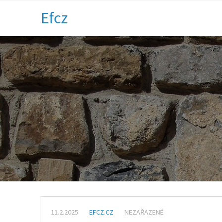
Efcz
11.2.2025
EFCZ.CZ
NEZAŘAZENÉ