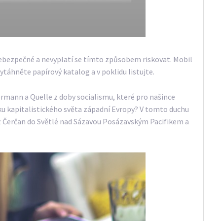
 nebezpečné a nevyplatí se tímto způsobem riskovat. Mobil
ytáhněte papírový katalog a v poklidu listujte.
mann a Quelle z doby socialismu, které pro našince
u kapitalistického světa západní Evropy? V tomto duchu
z Čerčan do Světlé nad Sázavou Posázavským Pacifikem a