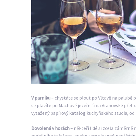
V parníku
– chystáte se plout po Vltavě na palubě 
se plavíte po Máchově jezeře či na Vranovské přeh
vytažený papírový katalog kuchyňského studia, od 
Dovolená v horách
– někteří lidé si zcela záměrně
mobilního telefonu, anebo tam alespoň není žádná W