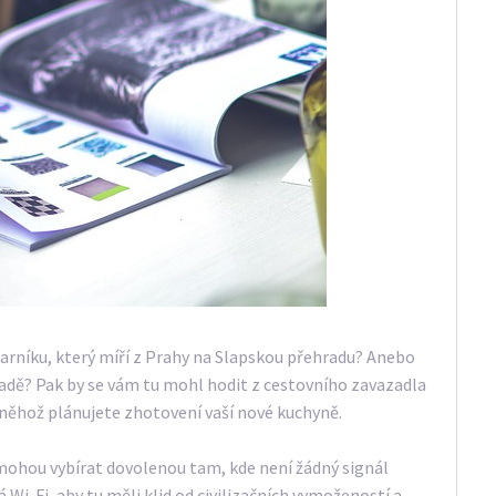
parníku, který míří z Prahy na Slapskou přehradu? Anebo
radě? Pak by se vám tu mohl hodit z cestovního zavazadla
něhož plánujete zhotovení vaší nové kuchyně.
 mohou vybírat dovolenou tam, kde není žádný signál
i-Fi, aby tu měli klid od civilizačních vymožeností a