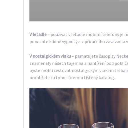
V letadle
– používat v letadle mobilní telefony je
ponechte klidně vypnutý a z příručního zavazadla v
V nostalgickém vlaku
– pamatujete časopisy Necker
znamenaly nádech tajemna a nahlížení pod pokličk
byste mohli cestovat nostalgickým vlakem třeba 
prohlížet si u toho i firemní tištěný katalog.