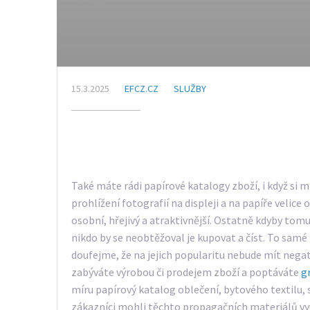
15.3.2025
EFCZ.CZ
SLUŽBY
Také máte rádi papírové katalogy zboží, i když si 
prohlížení fotografií na displeji a na papíře velice 
osobní, hřejivý a atraktivnější. Ostatně kdyby tom
nikdo by se neobtěžoval je kupovat a číst. To samé p
doufejme, že na jejich popularitu nebude mít negati
zabýváte výrobou či prodejem zboží a poptáváte
g
míru papírový katalog oblečení, bytového textilu,
zákazníci mohli těchto propagačních materiálů vy