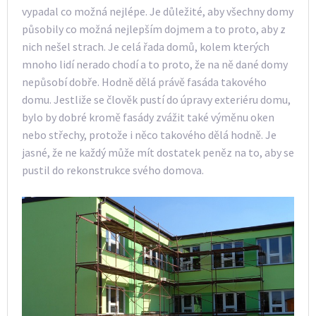
vypadal co možná nejlépe. Je důležité, aby všechny domy
působily co možná nejlepším dojmem a to proto, aby z
nich nešel strach. Je celá řada domů, kolem kterých
mnoho lidí nerado chodí a to proto, že na ně dané domy
nepůsobí dobře. Hodně dělá právě fasáda takového
domu. Jestliže se člověk pustí do úpravy exteriéru domu,
bylo by dobré kromě fasády zvážit také výměnu oken
nebo střechy, protože i něco takového dělá hodně. Je
jasné, že ne každý může mít dostatek peněz na to, aby se
pustil do rekonstrukce svého domova.