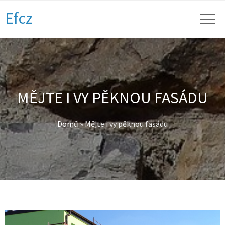
Efcz
MĚJTE I VY PĚKNOU FASÁDU
Domů
»
Mějte i vy pěknou fasádu