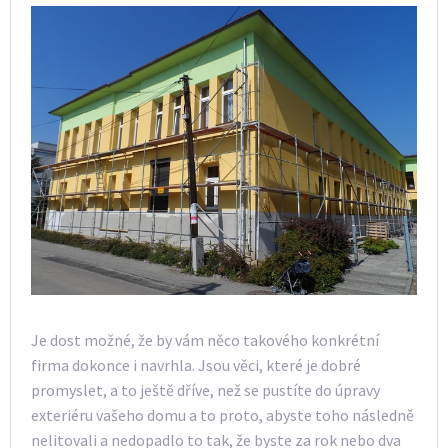
Je dost možné, že by vám něco takového konkrétní
firma dokonce i navrhla. Jsou věci, které je dobré
promyslet, a to ještě dříve, než se pustíte do úpravy
exteriéru vašeho domu a to proto, abyste toho následně
nelitovali a nedopadlo to tak, že byste za rok nebo dva