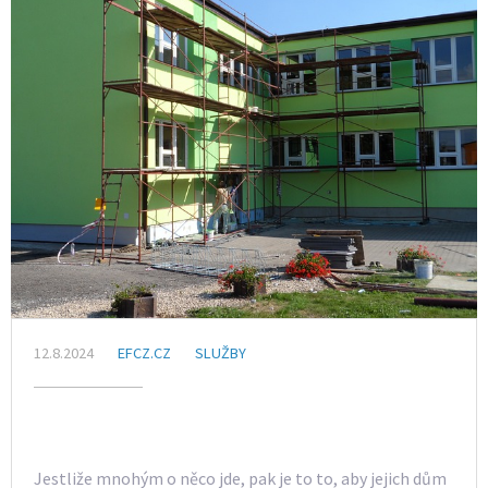
12.8.2024
EFCZ.CZ
SLUŽBY
Jestliže mnohým o něco jde, pak je to to, aby jejich dům