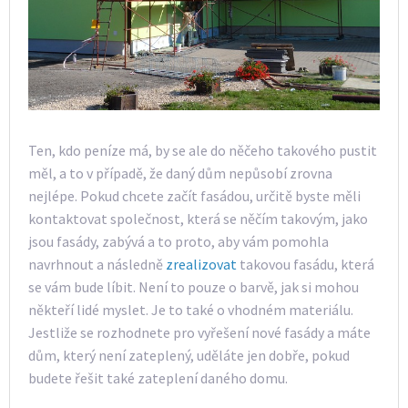
Ten, kdo peníze má, by se ale do něčeho takového pustit
měl, a to v případě, že daný dům nepůsobí zrovna
nejlépe. Pokud chcete začít fasádou, určitě byste měli
kontaktovat společnost, která se něčím takovým, jako
jsou fasády, zabývá a to proto, aby vám pomohla
navrhnout a následně
zrealizovat
takovou fasádu, která
se vám bude líbit. Není to pouze o barvě, jak si mohou
někteří lidé myslet. Je to také o vhodném materiálu.
Jestliže se rozhodnete pro vyřešení nové fasády a máte
dům, který není zateplený, uděláte jen dobře, pokud
budete řešit také zateplení daného domu.