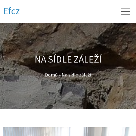
Efcz
NA SÍDLE ZÁLEŽÍ
Domů
»
Na sídle záleží