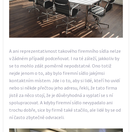
A ani reprezentativnost takového firemního sídla nelze
v žádném případě podceňovat. I na té záleží, jakkoliv by
se to mohlo zdát poměrně nepodstatné. Ono totiž
nejde jenom o to, aby bylo firemní sídlo jakýmsi
kontaktním místem. Jde i o to, aby si lidé, kteří ho uvidí
nebo si někde přečtou jeho adresu, řekli, že tato firma
jistě za něco stojí, že je důvěryhodná a vyplatí se s ní
spolupracovat. A kdyby firemní sídlo nevypadalo ani
trochu dobře, sice by firmě také stačilo, ale lidé by se od
ní často zbytečně odvraceli.