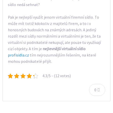
sídlo nedá sehnat?
Pak je nejlepší využít jenom virtuální firemní sídlo. To
může mít totiž kdokoliv z majitelů firem, a to i v
honosných budovách na známých adresách. A jediný
rozdíl mezi sídly normálními a virtuálními je ten, že ta
virtuální si podnikatelé nekupují, ale pouze tu využívají
cizí objekty. A tím je
nejlevnější virtuální sídlo
profisidla.cz
tím nejrozumnějším řešením, na které
mohou podnikatelé přijít.
4.3/5 - (12 votes)
0