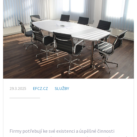
29.3.2025
EFCZ.CZ
SLUŽBY
Firmy potřebují ke své existenci a úspěšné činnosti