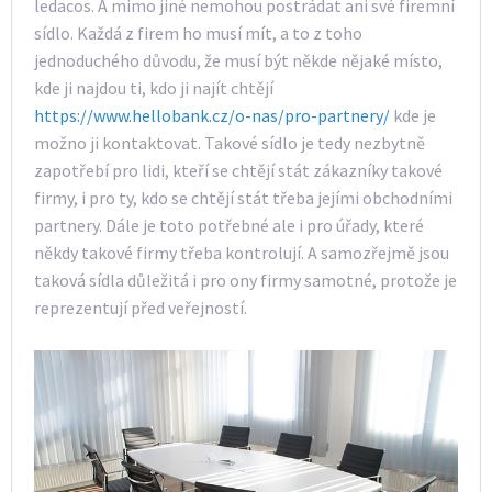
ledacos. A mimo jiné nemohou postrádat ani své firemní
sídlo. Každá z firem ho musí mít, a to z toho
jednoduchého důvodu, že musí být někde nějaké místo,
kde ji najdou ti, kdo ji najít chtějí
https://www.hellobank.cz/o-nas/pro-partnery/
kde je
možno ji kontaktovat. Takové sídlo je tedy nezbytně
zapotřebí pro lidi, kteří se chtějí stát zákazníky takové
firmy, i pro ty, kdo se chtějí stát třeba jejími obchodními
partnery. Dále je toto potřebné ale i pro úřady, které
někdy takové firmy třeba kontrolují. A samozřejmě jsou
taková sídla důležitá i pro ony firmy samotné, protože je
reprezentují před veřejností.