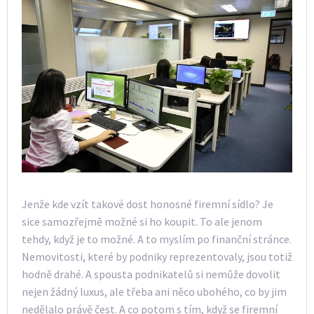
Jenže kde vzít takové dost honosné firemní sídlo? Je
sice samozřejmě možné si ho koupit. To ale jenom
tehdy, když je to možné. A to myslím po finanční stránce.
Nemovitosti, které by podniky reprezentovaly, jsou totiž
hodně drahé. A spousta podnikatelů si nemůže dovolit
nejen žádný luxus, ale třeba ani něco ubohého, co by jim
nedělalo právě čest. A co potom s tím, když se firemní