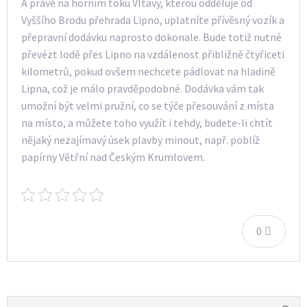
A právě na horním toku Vltavy, kterou odděluje od
Vyššího Brodu přehrada Lipno, uplatníte přívěsný vozík a
přepravní dodávku naprosto dokonale. Bude totiž nutné
převézt lodě přes Lipno na vzdálenost přibližně čtyřiceti
kilometrů, pokud ovšem nechcete pádlovat na hladině
Lipna, což je málo pravděpodobné. Dodávka vám tak
umožní být velmi pružní, co se týče přesouvání z místa
na místo, a můžete toho využít i tehdy, budete-li chtít
nějaký nezajímavý úsek plavby minout, např. poblíž
papírny Větřní nad Českým Krumlovem.
0