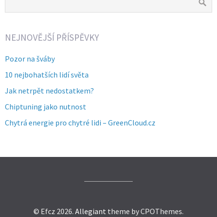
NEJNOVĚJŠÍ PŘÍSPĚVKY
Pozor na šváby
10 nejbohatších lidí světa
Jak netrpět nedostatkem?
Chiptuning jako nutnost
Chytrá energie pro chytré lidi – GreenCloud.cz
© Efcz 2026.
Allegiant
theme by CPOThemes.