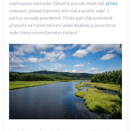
svařovanou nástavbu. Výhodné pro vás může být
přívěs
zakoupit, pokud vlastníte více lodí a jezdíte např. s
partou na vodu pravidelně. Přívěs pak vždy pohodlně
připojíte na tažné zařízení velké dodávky a vyrazíte na
vodu třeba v osmičlenném složení.