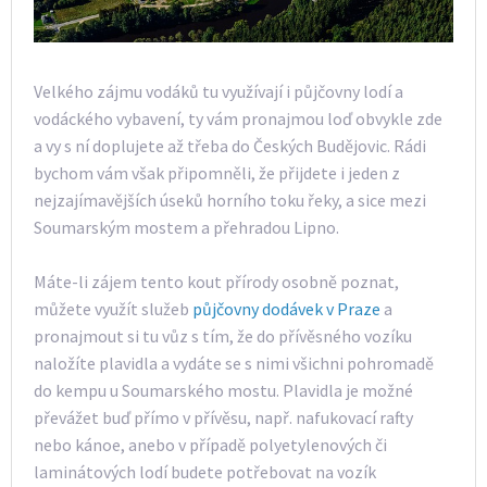
Velkého zájmu vodáků tu využívají i půjčovny lodí a
vodáckého vybavení, ty vám pronajmou loď obvykle zde
a vy s ní doplujete až třeba do Českých Budějovic. Rádi
bychom vám však připomněli, že přijdete i jeden z
nejzajímavějších úseků horního toku řeky, a sice mezi
Soumarským mostem a přehradou Lipno.
Máte-li zájem tento kout přírody osobně poznat,
můžete využít služeb
půjčovny dodávek v Praze
a
pronajmout si tu vůz s tím, že do přívěsného vozíku
naložíte plavidla a vydáte se s nimi všichni pohromadě
do kempu u Soumarského mostu. Plavidla je možné
převážet buď přímo v přívěsu, např. nafukovací rafty
nebo kánoe, anebo v případě polyetylenových či
laminátových lodí budete potřebovat na vozík