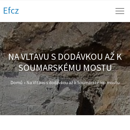
Efcz
NA VLTAVU S DODÁVKOU AŽ K
SOUMARSKÉMU MOSTU
Domů
»
Na Vltavu s dodávkou až k Soumarskému mostu