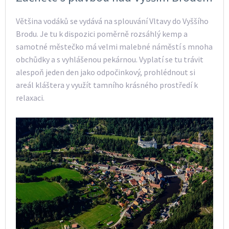
Většina vodáků se vydává na splouvání Vltavy do Vyššího
Brodu. Je tu k dispozici poměrně rozsáhlý kemp a
samotné městečko má velmi malebné náměstí s mnoha
obchůdky a s vyhlášenou pekárnou. Vyplatí se tu trávit
alespoň jeden den jako odpočinkový, prohlédnout si
areál kláštera y využít tamního krásného prostředí k
relaxaci.