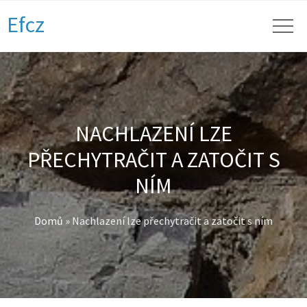
Efcz
NACHLAZENÍ LZE
PŘECHYTRAČIT A ZATOČIT S
NÍM
Domů
»
Nachlazení lze přechytračit a zatočit s ním