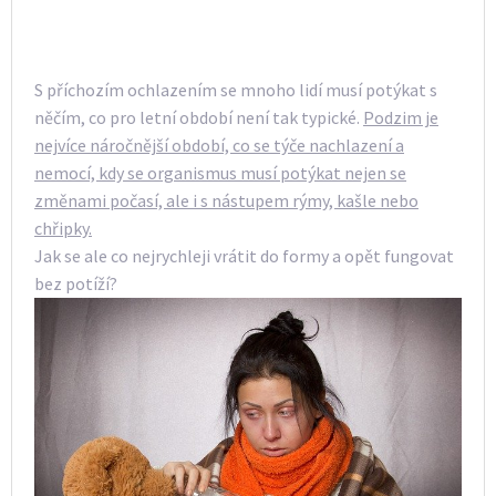
S příchozím ochlazením se mnoho lidí musí potýkat s
něčím, co pro letní období není tak typické.
Podzim je
nejvíce náročnější období, co se týče nachlazení a
nemocí, kdy se organismus musí potýkat nejen se
změnami počasí, ale i s nástupem rýmy, kašle nebo
chřipky.
Jak se ale co nejrychleji vrátit do formy a opět fungovat
bez potíží?