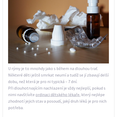
U rýmy je to mnohdy jako s během na dlouhou trať.
Některé děti ještě smrkat neumí a tudíž se jí zbavují delší
dobu, než která je pro ni typická – 7 dní.
Při dlouhotrvajícím nachlazení je vždy nejlepší, pokud s
nimi navštívíte
ordinaci dětského lékaře,
který nejlépe
zhodnotí jejich stav a posoudí, jaký druh léků je pro nich
potřeba.