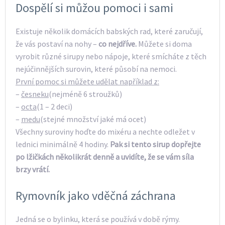
Dospělí si můžou pomoci i sami
Existuje několik domácích babských rad, které zaručují,
že vás postaví na nohy –
co nejdříve.
Můžete si doma
vyrobit různé sirupy nebo nápoje, které smícháte z těch
nejúčinnějších surovin, které působí na nemoci.
První pomoc si můžete udělat například z:
–
česneku
(nejméně 6 stroužků)
–
octa
(1 – 2 deci)
–
medu
(stejné množství jaké má ocet)
Všechny suroviny hoďte do mixéru a nechte odležet v
lednici minimálně 4 hodiny.
Pak si tento sirup dopřejte
po lžičkách několikrát denně a uvidíte, že se vám síla
brzy vrátí.
Rymovník jako vděčná záchrana
Jedná se o bylinku, která se používá v době rýmy.