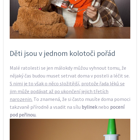
Děti jsou v jednom kolotoči pořád
Malé ratolesti se jen málokdy můžou vyhnout tomu, že
nějaký čas budou muset setrvat doma v posteli a léčit se.
S nimi je to však o něco složitější, protože řada léků se
jim může podávat až po ukončení jejich třetích
narozenin.
To znamená, že si často musíte doma pomoci
takzvaně přírodně a vsadit na sílu
bylinek
nebo
pocení
pod peřinou.