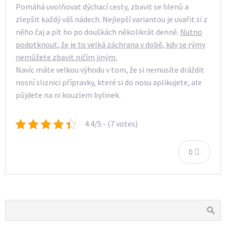
Pomáhá uvolňovat dýchací cesty, zbavit se hlenů a
zlepšit každý váš nádech. Nejlepší variantou je uvařit si z
něho čaj a pít ho po douškách několikrát denně.
Nutno
podotknout, že je to velká záchrana v době, kdy se rýmy
nemůžete zbavit ničím jiným.
Navíc máte velkou výhodu v tom, že si nemusíte dráždit
nosní sliznici přípravky, které si do nosu aplikujete, ale
půjdete na ni kouzlem bylinek.
4.4/5 - (7 votes)
0