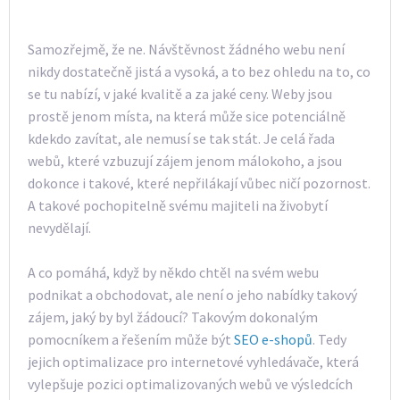
Samozřejmě, že ne. Návštěvnost žádného webu není
nikdy dostatečně jistá a vysoká, a to bez ohledu na to, co
se tu nabízí, v jaké kvalitě a za jaké ceny. Weby jsou
prostě jenom místa, na která může sice potenciálně
kdekdo zavítat, ale nemusí se tak stát. Je celá řada
webů, které vzbuzují zájem jenom málokoho, a jsou
dokonce i takové, které nepřilákají vůbec ničí pozornost.
A takové pochopitelně svému majiteli na živobytí
nevydělají.
A co pomáhá, když by někdo chtěl na svém webu
podnikat a obchodovat, ale není o jeho nabídky takový
zájem, jaký by byl žádoucí? Takovým dokonalým
pomocníkem a řešením může být
SEO e-shopů
. Tedy
jejich optimalizace pro internetové vyhledávače, která
vylepšuje pozici optimalizovaných webů ve výsledcích