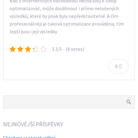
Kdo z internetových obchodníků nechá svůj e-shop
optimalizovat, může dosáhnout i přímo netušených
výsledků, které by jinak byly nepředstavitelné. A čím
profesionálněji je taková optimalizace prováděna, tím
lepší jsou i její výsledky.
3.3/5 - (6 votes)
0
NEJNOVĚJŠÍ PŘÍSPĚVKY
Chraňme si zázrak vidění