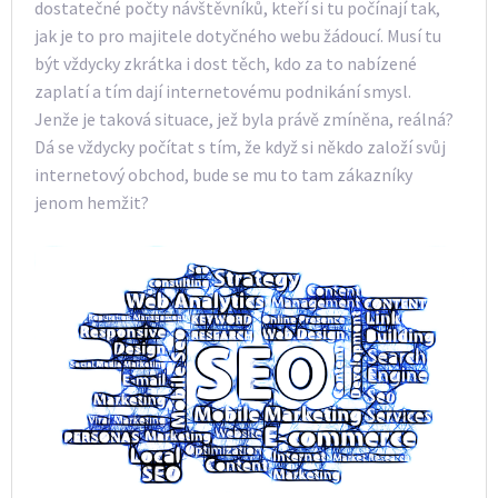
dostatečné počty návštěvníků, kteří si tu počínají tak,
jak je to pro majitele dotyčného webu žádoucí. Musí tu
být vždycky zkrátka i dost těch, kdo za to nabízené
zaplatí a tím dají internetovému podnikání smysl.
Jenže je taková situace, jež byla právě zmíněna, reálná?
Dá se vždycky počítat s tím, že když si někdo založí svůj
internetový obchod, bude se mu to tam zákazníky
jenom hemžit?