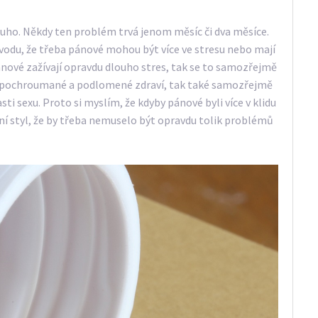
uho. Někdy ten problém trvá jenom měsíc či dva měsíce.
ůvodu, že třeba pánové mohou být více ve stresu nebo mají
ánové zažívají opravdu dlouho stres, tak se to samozřejmě
aké pochroumané a podlomené zdraví, tak také samozřejmě
i sexu. Proto si myslím, že kdyby pánové byli více v klidu
votní styl, že by třeba nemuselo být opravdu tolik problémů