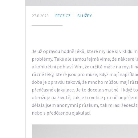
27.8.2023
EFCZ.CZ
SLUŽBY
Je už opravdu hodně léků, které my lidé si v klidu
problémy. Také ale samozřejmě víme, že některé lé
a konkrétní pohlaví. Vím, že určitě máte na mysli n
různé léky, které jsou pro muže, když mají napříkla
doba je opravdu taková, že mnoho můžou mají různé
předčasné ejakulace. Je to docela smutné. I když 
ohrožuje na životě, tak je to velice pro ně nepříje
dělala jsem anonymní průzkum, tak mi asi šedesát 
nebo s předčasnou ejakulací.