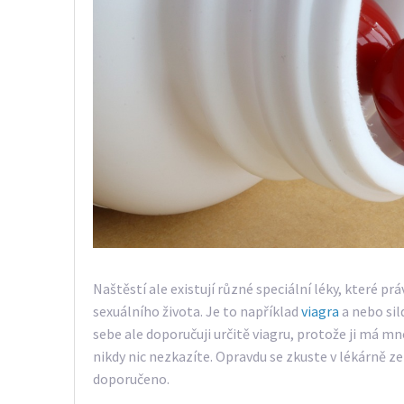
Naštěstí ale existují různé speciální léky, které 
sexuálního života. Je to například
viagra
a nebo sil
sebe ale doporučuji určitě viagru, protože ji má 
nikdy nic nezkazíte. Opravdu se zkuste v lékárně z
doporučeno.