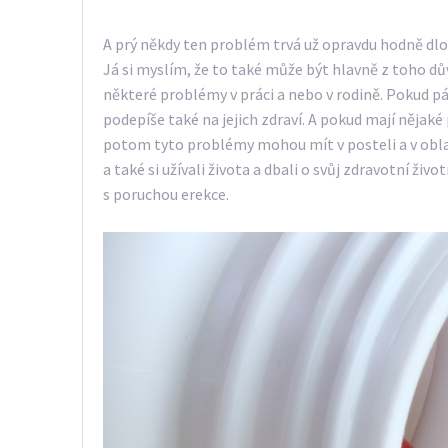
A prý někdy ten problém trvá už opravdu hodně dlo
Já si myslím, že to také může být hlavně z toho d
některé problémy v práci a nebo v rodině. Pokud p
podepíše také na jejich zdraví. A pokud mají něj
potom tyto problémy mohou mít v posteli a v oblast
a také si užívali života a dbali o svůj zdravotní ži
s poruchou erekce.