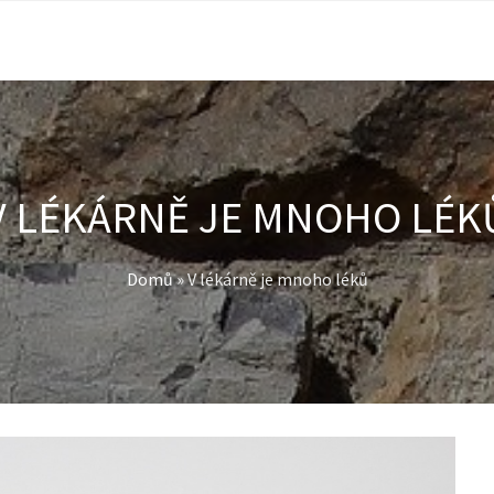
V LÉKÁRNĚ JE MNOHO LÉK
Domů
»
V lékárně je mnoho léků