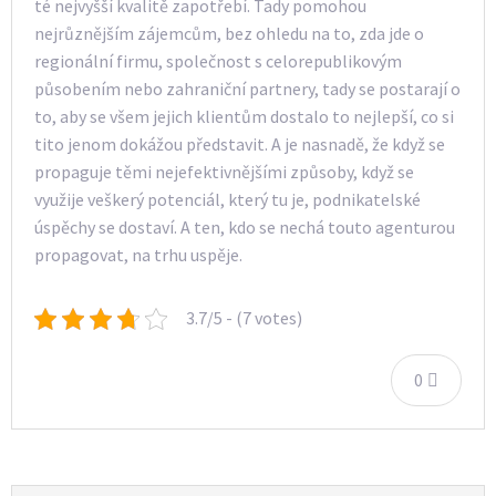
té nejvyšší kvalitě zapotřebí. Tady pomohou
nejrůznějším zájemcům, bez ohledu na to, zda jde o
regionální firmu, společnost s celorepublikovým
působením nebo zahraniční partnery, tady se postarají o
to, aby se všem jejich klientům dostalo to nejlepší, co si
tito jenom dokážou představit. A je nasnadě, že když se
propaguje těmi nejefektivnějšími způsoby, když se
využije veškerý potenciál, který tu je, podnikatelské
úspěchy se dostaví. A ten, kdo se nechá touto agenturou
propagovat, na trhu uspěje.
3.7/5 - (7 votes)
0