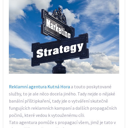
Reklamní agentura Kutná Hora
a touto poskytované
služby, to je ale něco docela jiného. Tady nejde o nějaké
banální příštipkaření, tady jde o vytváření skutečně
fungujících reklamních kampaní a dalších propagačních
počinů, které vedou k vytouženému cíli.
Tato agentura pomůže s propagací všem, jimž je tato v