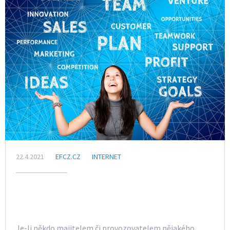
22.4.2021
EFCZ.CZ
INTERNET
Je-li někdo majitelem či provozovatelem nějakého