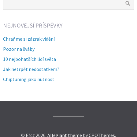
NEJNOVĚJŠÍ PŘÍSPĚVKY
Chraňme si zázrak vidění
Pozor na šváby
10 nejbohatších lidí světa
Jak netrpět nedostatkem?
Chiptuning jako nutnost
© Efcz 2026.
Allegiant
theme by CPOThemes.