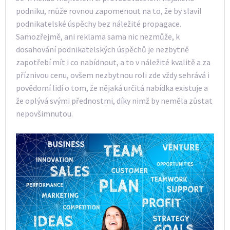
podniku, může rovnou zapomenout na to, že by slavil
podnikatelské úspěchy bez náležité propagace.
Samozřejmě, ani reklama sama nic nezmůže, k
dosahování podnikatelských úspěchů je nezbytně
zapotřebí mít i co nabídnout, a to v náležité kvalitě a za
příznivou cenu, ovšem nezbytnou roli zde vždy sehrává i
povědomí lidí o tom, že nějaká určitá nabídka existuje a
že oplývá svými přednostmi, díky nimž by neměla zůstat
nepovšimnutou.