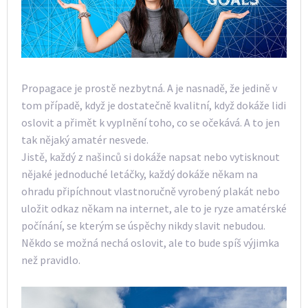
Propagace je prostě nezbytná. A je nasnadě, že jedině v
tom případě, když je dostatečně kvalitní, když dokáže lidi
oslovit a přimět k vyplnění toho, co se očekává. A to jen
tak nějaký amatér nesvede.
Jistě, každý z našinců si dokáže napsat nebo vytisknout
nějaké jednoduché letáčky, každý dokáže někam na
ohradu připíchnout vlastnoručně vyrobený plakát nebo
uložit odkaz někam na internet, ale to je ryze amatérské
počínání, se kterým se úspěchy nikdy slavit nebudou.
Někdo se možná nechá oslovit, ale to bude spíš výjimka
než pravidlo.