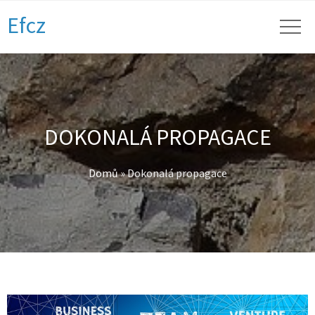
Efcz
DOKONALÁ PROPAGACE
Domů
»
Dokonalá propagace