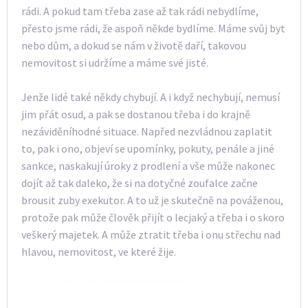
rádi. A pokud tam třeba zase až tak rádi nebydlíme,
přesto jsme rádi, že aspoň někde bydlíme. Máme svůj byt
nebo dům, a dokud se nám v životě daří, takovou
nemovitost si udržíme a máme své jisté.
Jenže lidé také někdy chybují. A i když nechybují, nemusí
jim přát osud, a pak se dostanou třeba i do krajně
nezáviděníhodné situace. Napřed nezvládnou zaplatit
to, pak i ono, objeví se upomínky, pokuty, penále a jiné
sankce, naskakují úroky z prodlení a vše může nakonec
dojít až tak daleko, že si na dotyčné zoufalce začne
brousit zuby exekutor. A to už je skutečně na pováženou,
protože pak může člověk přijít o lecjaký a třeba i o skoro
veškerý majetek. A může ztratit třeba i onu střechu nad
hlavou, nemovitost, ve které žije.