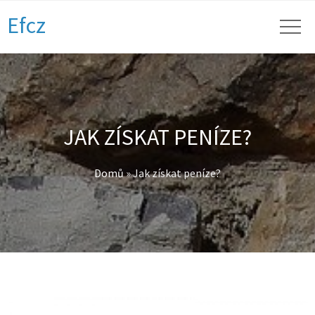
Efcz
JAK ZÍSKAT PENÍZE?
Domů
»
Jak získat peníze?