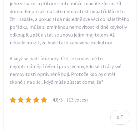
jeho situace, a přitom tento může i nadále zůstat žít
doma. Jenom už mu tato nemovitost nepatří. Může tu
žít i nadále, a pokud si dá následně své věci do náležitého
pořádku, může si zmíněnou nemovitost klidně kdykoliv
odkoupit zpět a stát se znovu jejím majitelem. Až
nebude hrozit, že bude tato zabavena exekutory.
A když se nad tím zamyslíte, je to vlastně to
nejoptimálnější řešení pro všechny, kdo se ztráty své
nemovitosti oprávněně bojí. Protože kdo by chtěl
skončit na ulici, když může zůstat doma, že?
4.8/5 - (13 votes)
0