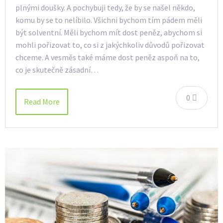
plnými doušky. A pochybuji tedy, že by se našel někdo,
komu by se to nelíbilo. Všichni bychom tím pádem měli
být solventní. Měli bychom mít dost peněz, abychom si
mohli pořizovat to, co si z jakýchkoliv důvodů pořizovat
chceme. A vesměs také máme dost peněz aspoň na to,
co je skutečně zásadní…
0
Read More