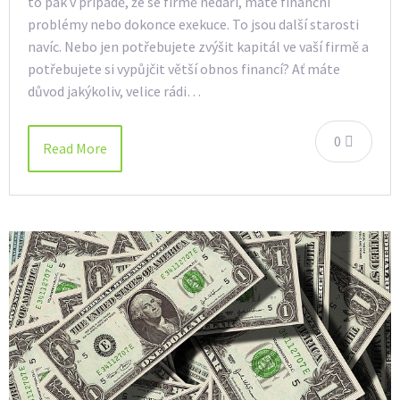
to pak v případě, že se firmě nedaří, máte finanční
problémy nebo dokonce exekuce. To jsou další starosti
navíc. Nebo jen potřebujete zvýšit kapitál ve vaší firmě a
potřebujete si vypůjčit větší obnos financí? Ať máte
důvod jakýkoliv, velice rádi…
0
Read More