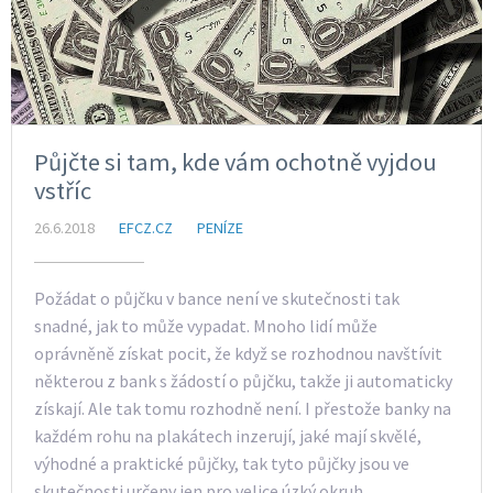
Půjčte si tam, kde vám ochotně vyjdou
vstříc
26.6.2018
EFCZ.CZ
PENÍZE
Požádat o půjčku v bance není ve skutečnosti tak
snadné, jak to může vypadat. Mnoho lidí může
oprávněně získat pocit, že když se rozhodnou navštívit
některou z bank s žádostí o půjčku, takže ji automaticky
získají. Ale tak tomu rozhodně není. I přestože banky na
každém rohu na plakátech inzerují, jaké mají skvělé,
výhodné a praktické půjčky, tak tyto půjčky jsou ve
skutečnosti určeny jen pro velice úzký okruh