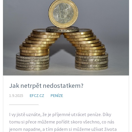
Jak netrpět nedostatkem?
1.9.2025
EFCZ.CZ
PENÍZE
I vy jistě uznáte, že je příjemné utrácet peníze. Díky
tomu si přece můžeme pořídit skoro všechno, co nás
jenom napadne, a tím pádem si můžeme užívat života