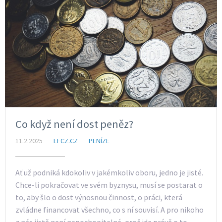
Co když není dost peněz?
11.2.2025
EFCZ.CZ
PENÍZE
Ať už podniká kdokoliv v jakémkoliv oboru, jedno je jisté.
Chce-li pokračovat ve svém byznysu, musí se postarat o
to, aby šlo o dost výnosnou činnost, o práci, která
zvládne financovat všechno, co s ní souvisí. A pro nikoho