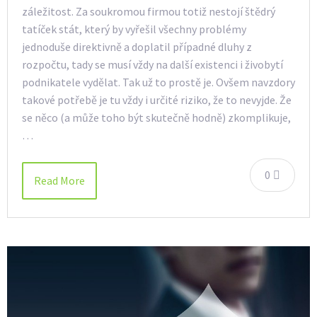
záležitost. Za soukromou firmou totiž nestojí štědrý
tatíček stát, který by vyřešil všechny problémy
jednoduše direktivně a doplatil případné dluhy z
rozpočtu, tady se musí vždy na další existenci i živobytí
podnikatele vydělat. Tak už to prostě je. Ovšem navzdory
takové potřebě je tu vždy i určité riziko, že to nevyjde. Že
se něco (a může toho být skutečně hodně) zkomplikuje,
…
0
Read More