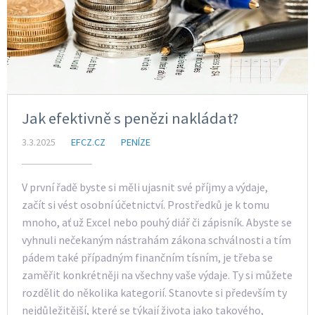
Jak efektivně s penězi nakládat?
3.3.2025
EFCZ.CZ
PENÍZE
V první řadě byste si měli ujasnit své příjmy a výdaje,
začít si vést osobní účetnictví. Prostředků je k tomu
mnoho, ať už Excel nebo pouhý diář či zápisník. Abyste se
vyhnuli nečekaným nástrahám zákona schválnosti a tím
pádem také případným finančním tísním, je třeba se
zaměřit konkrétněji na všechny vaše výdaje. Ty si můžete
rozdělit do několika kategorií. Stanovte si především ty
nejdůležitější, které se týkají života jako takového,