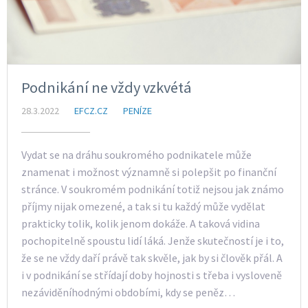
Podnikání ne vždy vzkvétá
28.3.2022
EFCZ.CZ
PENÍZE
Vydat se na dráhu soukromého podnikatele může
znamenat i možnost významně si polepšit po finanční
stránce. V soukromém podnikání totiž nejsou jak známo
příjmy nijak omezené, a tak si tu každý může vydělat
prakticky tolik, kolik jenom dokáže. A taková vidina
pochopitelně spoustu lidí láká. Jenže skutečností je i to,
že se ne vždy daří právě tak skvěle, jak by si člověk přál. A
i v podnikání se střídají doby hojnosti s třeba i vysloveně
nezáviděníhodnými obdobími, kdy se peněz…