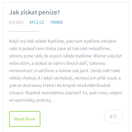
Jak získat peníze?
6.3.2022
EFCZ.CZ
PENÍZE
Když my lidé někde bydlíme, pak tam bydlíme obvykle
rádi. A pokud tam třeba zase až tak rádi nebydlíme,
přesto jsme rádi, že aspoň někde bydlíme. Máme svůj byt
nebo dům, a dokud se nám v životě daří, takovou
nemovitost si udržíme a máme své jisté. Jenže lidé také
někdy chybují. A i když nechybují, nemusí jim přát osud, a
pak se dostanou třeba i do krajně nezáviděníhodné
situace. Napřed nezvládnou zaplatit to, pak i ono, objeví
se upomínky, pokuty,…
0
Read More