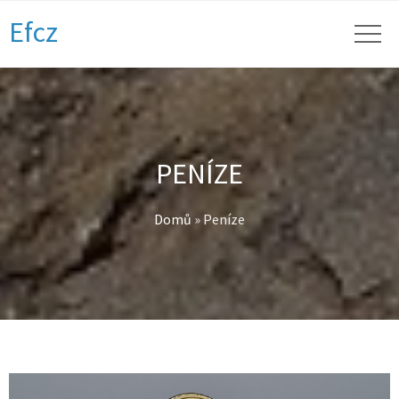
Efcz
PENÍZE
Domů
»
Peníze