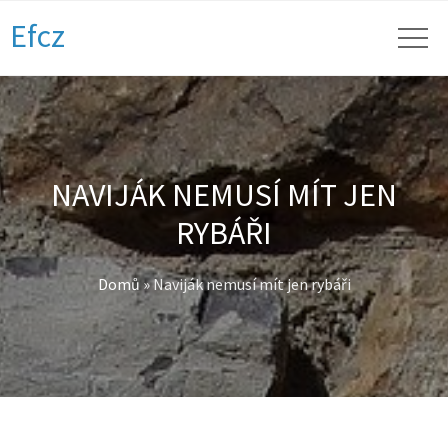
Efcz
NAVIJÁK NEMUSÍ MÍT JEN
RYBÁŘI
Domů
»
Naviják nemusí mít jen rybáři