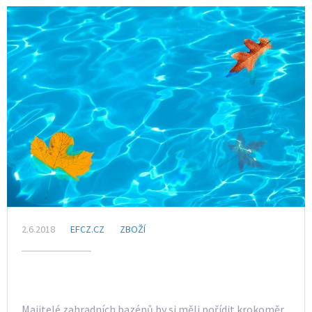
2.6.2018
EFCZ.CZ
ZBOŽÍ
Majitelé zahradních bazénů by si měli pořídit krokoměr,