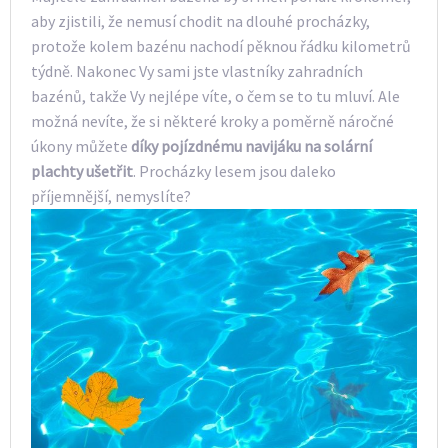
aby zjistili, že nemusí chodit na dlouhé procházky,
protože kolem bazénu nachodí pěknou řádku kilometrů
týdně. Nakonec Vy sami jste vlastníky zahradních
bazénů, takže Vy nejlépe víte, o čem se to tu mluví. Ale
možná nevíte, že si některé kroky a poměrně náročné
úkony můžete
díky pojízdnému navijáku na solární
plachty ušetřit
. Procházky lesem jsou daleko
příjemnější, nemyslíte?