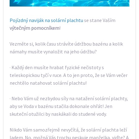
Pojízdný naviják na solární plachtu
se stane Vaším
výtečným pomocníkem
!
Vezměte si, kolik času strávíte údržbou bazénu a kolik
námahy musíte vynaložit na jeho údržbu?
·
Každý den musíte hrabat fyzické nečistoty s
teleskopickou tyčí v ruce. A to jen proto, že se Vám večer
nechtělo natahovat solární plachtu!
·
Nebo Vám už nezbydou síly na natažení solární plachty,
aby se Voda v bazénu stačila dokonale ohřát! Jen
skuteční otužilci by naskákali do studené vody.
Nikdo Vám samozřejmě nevyčítá, že solární plachta leží
ladem. No, možná Vás trochu peskuje manželka, viďte? A