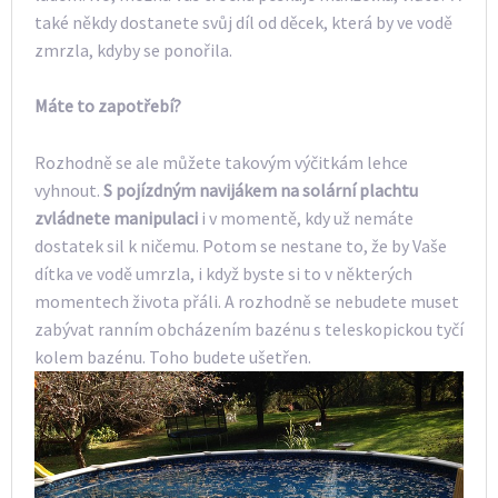
také někdy dostanete svůj díl od děcek, která by ve vodě
zmrzla, kdyby se ponořila.
Máte to zapotřebí?
Rozhodně se ale můžete takovým výčitkám lehce
vyhnout.
S pojízdným navijákem na solární plachtu
zvládnete manipulaci
i v momentě, kdy už nemáte
dostatek sil k ničemu. Potom se nestane to, že by Vaše
dítka ve vodě umrzla, i když byste si to v některých
momentech života přáli. A rozhodně se nebudete muset
zabývat ranním obcházením bazénu s teleskopickou tyčí
kolem bazénu. Toho budete ušetřen.