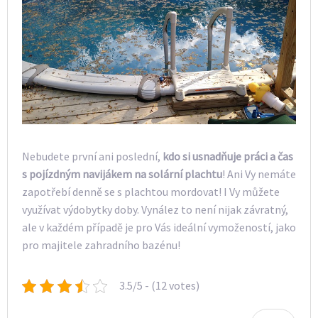
Nebudete první ani poslední,
kdo si usnadňuje práci a čas
s pojízdným navijákem na solární plachtu
! Ani Vy nemáte
zapotřebí denně se s plachtou mordovat! I Vy můžete
využívat výdobytky doby. Vynález to není nijak závratný,
ale v každém případě je pro Vás ideální vymožeností, jako
pro majitele zahradního bazénu!
3.5/5 - (12 votes)