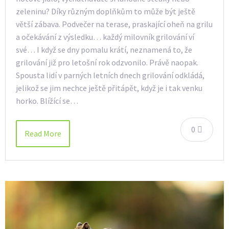
zeleninu? Díky různým doplňkům to může být ještě
větší zábava. Podvečer na terase, praskající oheň na grilu
a očekávání z výsledku… každý milovník grilování ví
své… I když se dny pomalu krátí, neznamená to, že
grilování již pro letošní rok odzvonilo. Právě naopak.
Spousta lidí v parných letních dnech grilování odkládá,
jelikož se jim nechce ještě přitápět, když je i tak venku
horko. Blížící se…
0
Read More