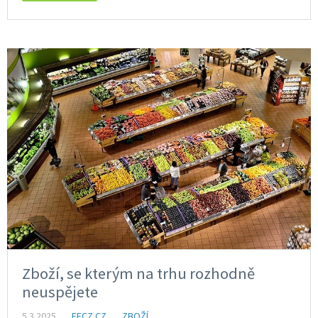
Zboží, se kterým na trhu rozhodně
neuspějete
5.3.2025
EFCZ.CZ
ZBOŽÍ