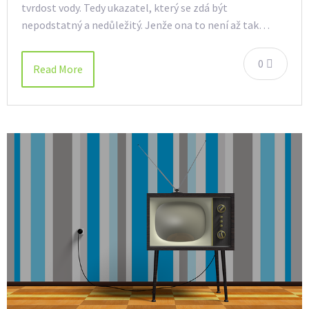
tvrdost vody. Tedy ukazatel, který se zdá být
nepodstatný a nedůležitý. Jenže ona to není až tak…
0
Read More