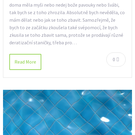
doma měla myši nebo nedej bože pavouky nebo švábi,
tak bych se z toho zhrozila. Absolutně bych nevěděla, co
mám dělat nebo jak se toho zbavit. Samozřejmě, že
bych to ze začátku zkoušela také svépomocí, že bych
zkusila se toho zbavit sama, protože se prodávají různé
deratizační staničky, třeba pro…
0
Read More