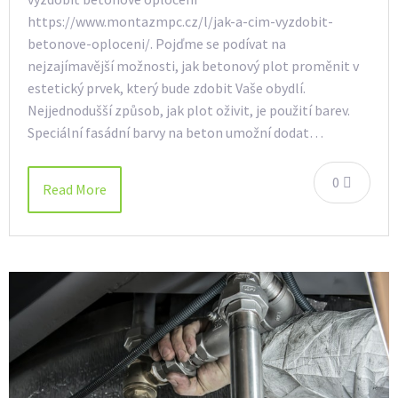
https://www.montazmpc.cz/l/jak-a-cim-vyzdobit-
betonove-oploceni/. Pojďme se podívat na
nejzajímavější možnosti, jak betonový plot proměnit v
estetický prvek, který bude zdobit Vaše obydlí.
Nejjednodušší způsob, jak plot oživit, je použití barev.
Speciální fasádní barvy na beton umožní dodat…
0
Read More