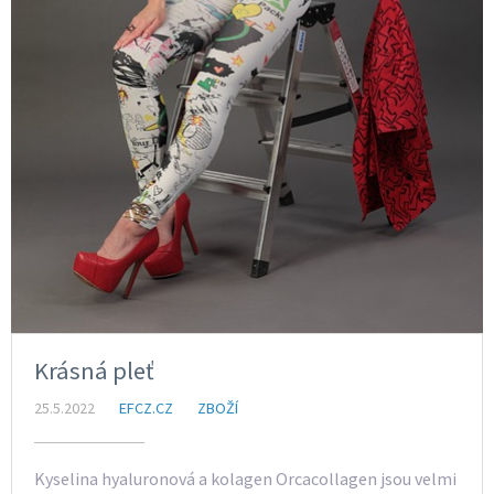
Krásná pleť
25.5.2022
EFCZ.CZ
ZBOŽÍ
Kyselina hyaluronová a kolagen Orcacollagen jsou velmi