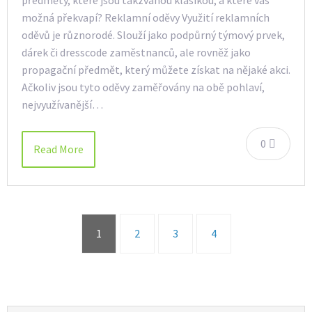
předměty, které jsou takzvanou klasikou, a které vás
možná překvapí? Reklamní oděvy Využití reklamních
oděvů je různorodé. Slouží jako podpůrný týmový prvek,
dárek či dresscode zaměstnanců, ale rovněž jako
propagační předmět, který můžete získat na nějaké akci.
Ačkoliv jsou tyto oděvy zaměřovány na obě pohlaví,
nejvyužívanější…
0
Read More
1
2
3
4