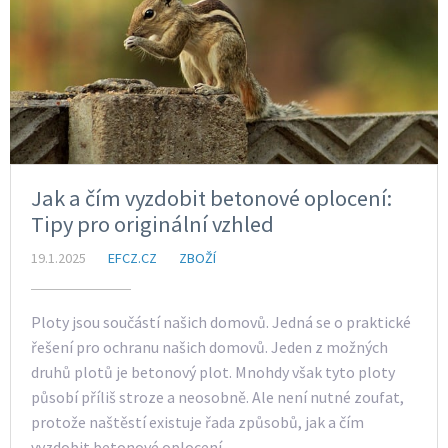
Jak a čím vyzdobit betonové oplocení:
Tipy pro originální vzhled
19.1.2025
EFCZ.CZ
ZBOŽÍ
Ploty jsou součástí našich domovů. Jedná se o praktické
řešení pro ochranu našich domovů. Jeden z možných
druhů plotů je betonový plot. Mnohdy však tyto ploty
působí příliš stroze a neosobně. Ale není nutné zoufat,
protože naštěstí existuje řada způsobů, jak a čím
vyzdobit betonové oplocení