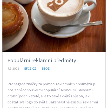
Populární reklamní předměty
7.5.2022
EFCZ.CZ
ZBOŽÍ
Propagace značky za pomoci reklamních předmětů je
poslední dobou velmi populární. Mohou si ji dovolit i
drobní podnikatelé, a je to také skvělý způsob, jak
dostat své logo do světa. Jaké vlastně existují reklamní