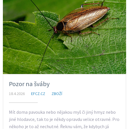
Pozor na šváby
18.4.2026
EFCZ.CZ
ZBOŽÍ
Mít doma pavouka nebo nějakou myš či jiný hmyz nebo
jiné hlodavce, tak to je někdy opravdu velice otravné. Pro
někoho je to až nechutné. Řeknu vám, že kdybych já