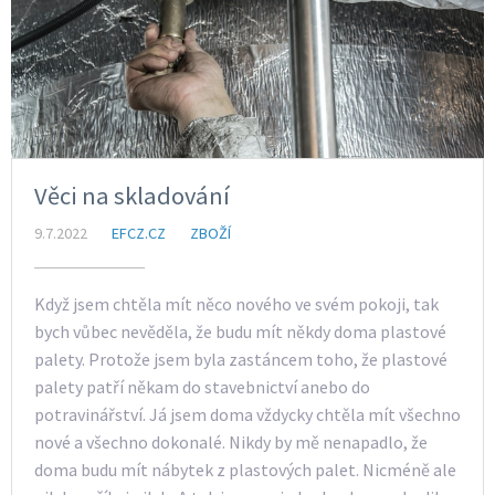
Věci na skladování
9.7.2022
EFCZ.CZ
ZBOŽÍ
Když jsem chtěla mít něco nového ve svém pokoji, tak
bych vůbec nevěděla, že budu mít někdy doma plastové
palety. Protože jsem byla zastáncem toho, že plastové
palety patří někam do stavebnictví anebo do
potravinářství. Já jsem doma vždycky chtěla mít všechno
nové a všechno dokonalé. Nikdy by mě nenapadlo, že
doma budu mít nábytek z plastových palet. Nicméně ale