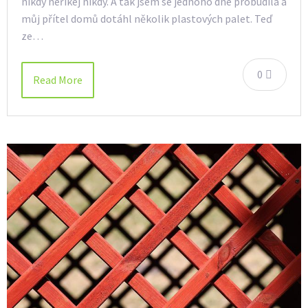
nikdy neříkej nikdy. A tak jsem se jednoho dne probudila a
můj přítel domů dotáhl několik plastových palet. Teď
ze…
0
Read More