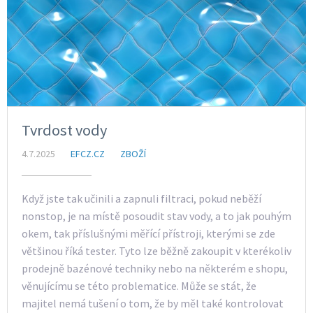
Tvrdost vody
4.7.2025
EFCZ.CZ
ZBOŽÍ
Když jste tak učinili a zapnuli filtraci, pokud neběží
nonstop, je na místě posoudit stav vody, a to jak pouhým
okem, tak příslušnými měřící přístroji, kterými se zde
většinou říká tester. Tyto lze běžně zakoupit v kterékoliv
prodejně bazénové techniky nebo na některém e shopu,
věnujícímu se této problematice. Může se stát, že
majitel nemá tušení o tom, že by měl také kontrolovat