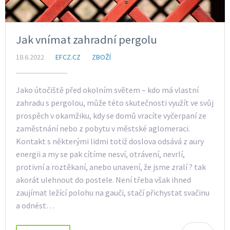
Jak vnímat zahradní pergolu
18.6.2022
EFCZ.CZ
ZBOŽÍ
Jako útočiště před okolním světem – kdo má vlastní
zahradu s pergolou, může této skutečnosti využít ve svůj
prospěch v okamžiku, kdy se domů vracíte vyčerpaní ze
zaměstnání nebo z pobytu v městské aglomeraci.
Kontakt s některými lidmi totiž doslova odsává z aury
energii a my se pak cítíme nesví, otrávení, nevrlí,
protivní a roztěkaní, anebo unavení, že jsme zralí ? tak
akorát ulehnout do postele. Není třeba však ihned
zaujímat ležící polohu na gauči, stačí přichystat svačinu
a odnést…