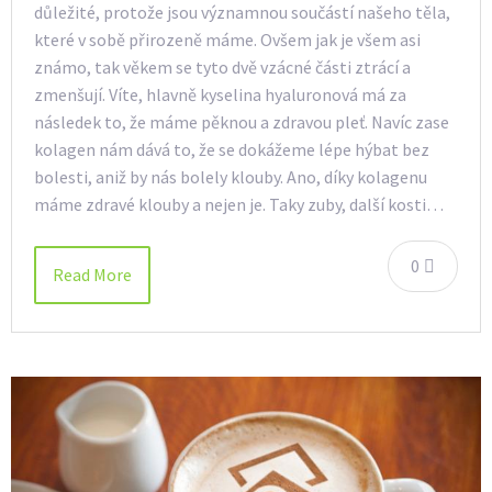
důležité, protože jsou významnou součástí našeho těla,
které v sobě přirozeně máme. Ovšem jak je všem asi
známo, tak věkem se tyto dvě vzácné části ztrácí a
zmenšují. Víte, hlavně kyselina hyaluronová má za
následek to, že máme pěknou a zdravou pleť. Navíc zase
kolagen nám dává to, že se dokážeme lépe hýbat bez
bolesti, aniž by nás bolely klouby. Ano, díky kolagenu
máme zdravé klouby a nejen je. Taky zuby, další kosti…
0
Read More