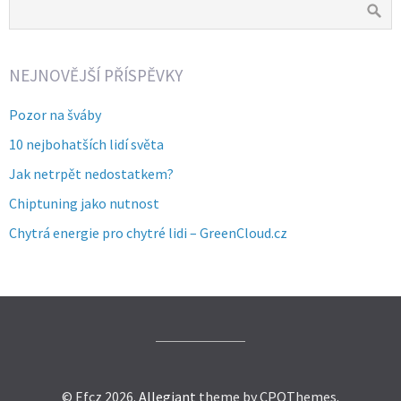
NEJNOVĚJŠÍ PŘÍSPĚVKY
Pozor na šváby
10 nejbohatších lidí světa
Jak netrpět nedostatkem?
Chiptuning jako nutnost
Chytrá energie pro chytré lidi – GreenCloud.cz
© Efcz 2026.
Allegiant
theme by CPOThemes.