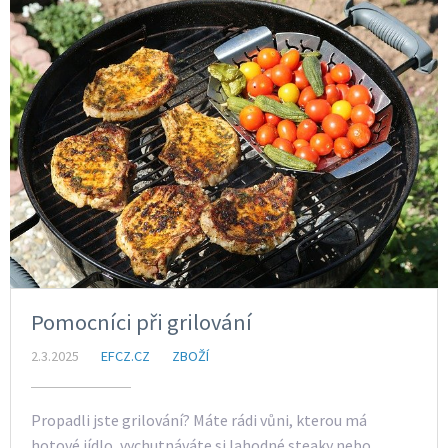
Pomocníci při grilování
2.3.2025
EFCZ.CZ
ZBOŽÍ
Propadli jste grilování? Máte rádi vůni, kterou má
hotové jídlo, vychutnáváte si lahodné steaky nebo