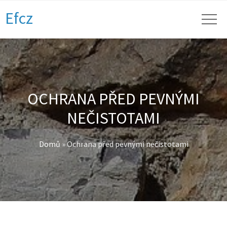
Efcz
OCHRANA PŘED PEVNÝMI
NEČISTOTAMI
Domů
»
Ochrana před pevnými nečistotami