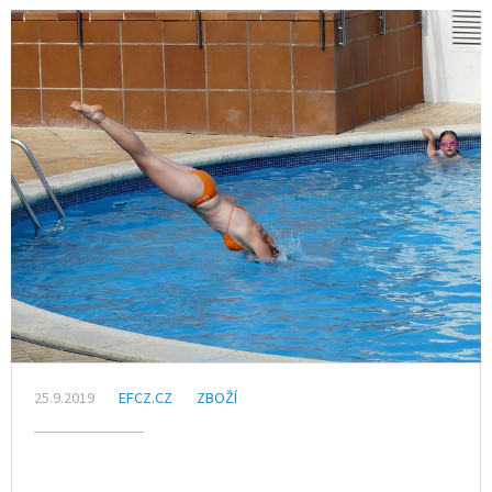
25.9.2019
EFCZ.CZ
ZBOŽÍ