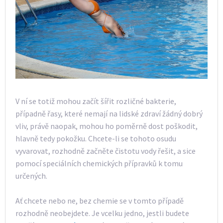
V ní se totiž mohou začít šířit rozličné bakterie,
případně řasy, které nemají na lidské zdraví žádný dobrý
vliv, právě naopak, mohou ho poměrně dost poškodit,
hlavně tedy pokožku. Chcete-li se tohoto osudu
vyvarovat, rozhodně začněte čistotu vody řešit, a sice
pomocí speciálních chemických přípravků k tomu
určených.
Ať chcete nebo ne, bez chemie se v tomto případě
rozhodně neobejdete. Je vcelku jedno, jestli budete