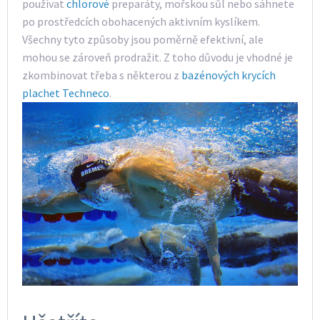
používat
chlorové
preparáty, mořskou sůl nebo sáhnete
po prostředcích obohacených aktivním kyslíkem.
Všechny tyto způsoby jsou poměrně efektivní, ale
mohou se zároveň prodražit. Z toho důvodu je vhodné je
zkombinovat třeba s některou z
bazénových krycích
plachet Techneco
.