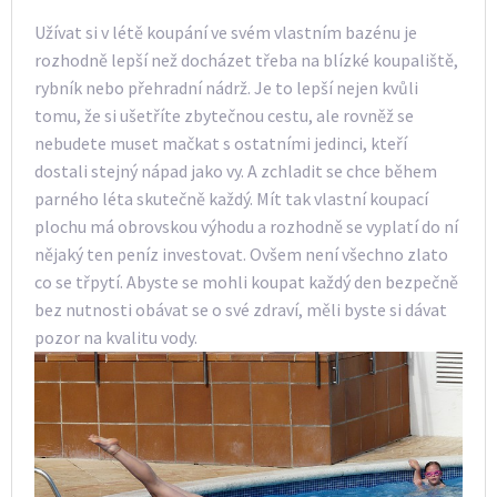
Užívat si v létě koupání ve svém vlastním bazénu je
rozhodně lepší než docházet třeba na blízké koupaliště,
rybník nebo přehradní nádrž. Je to lepší nejen kvůli
tomu, že si ušetříte zbytečnou cestu, ale rovněž se
nebudete muset mačkat s ostatními jedinci, kteří
dostali stejný nápad jako vy. A zchladit se chce během
parného léta skutečně každý. Mít tak vlastní koupací
plochu má obrovskou výhodu a rozhodně se vyplatí do ní
nějaký ten peníz investovat. Ovšem není všechno zlato
co se třpytí. Abyste se mohli koupat každý den bezpečně
bez nutnosti obávat se o své zdraví, měli byste si dávat
pozor na kvalitu vody.