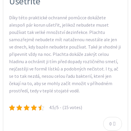
Ušetříte
Díky této praktické ochranné pomůcce dokážete
alespoň pár korun ušetřit, jelikož nebudete muset
používat tak velké množství dezinfekce. Plachtu
samozřejmě nebudete mít nataženou neustále ale jen
ve dnech, kdy bazén nebudete používat. Také je vhodné ji
připevnit vždy na noc. Plachta dokáže zakrýt celou
hladinu a ochránit ji tím před dopady rozličného smetí,
nejčastěji ve formě lístků a podobných nečistot. I ty, ač
se to tak nezdá, nesou celou řadu bakterií, které jen
čekají na to, aby se mohly začít množit v příhodném
prostředí, tedy v teplé stojaté vodě.
4.5/5 - (15 votes)
0