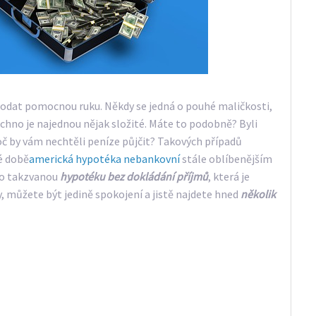
podat pomocnou ruku. Někdy se jedná o pouhé maličkosti,
šechno je najednou nějak složité. Máte to podobně? Byli
oč by vám nechtěli peníze půjčit? Takových případů
é době
americká hypotéka nebankovní
stále oblíbenějším
e o takzvanou
hypotéku bez dokládání příjmů
, která je
, můžete být jedině spokojení a jistě najdete hned
několik