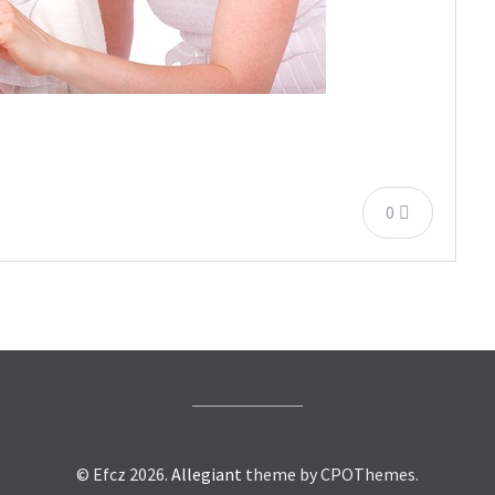
0
© Efcz 2026.
Allegiant
theme by CPOThemes.