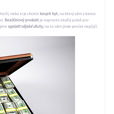
horší, nebo si je chcete
koupit byt
, na který vám v bance
kt.
Bezúčelový produkt
je naprosto skvělý právě pro
ujete
vyplatit nějaké dluhy
, na to vám jinde peníze nepůjčí.