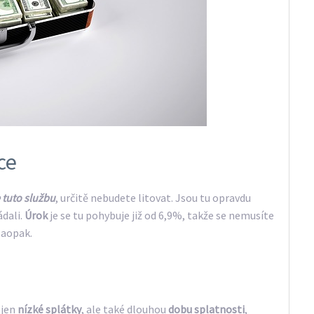
ce
e tuto službu
, určitě nebudete litovat. Jsou tu opravdu
ádali.
Úrok
je se tu pohybuje již od 6,9%, takže se nemusíte
Naopak.
ejen
nízké splátky
, ale také dlouhou
dobu splatnosti
,