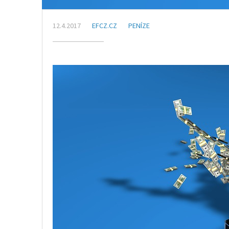
12.4.2017
EFCZ.CZ
PENÍZE