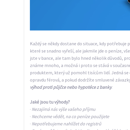
Každý se někdy dostane do situace, kdy potřebuje 
které se snadno vyřeší, ale jakmile jde o peníze, v
jste v bance, ale tam bylo hned několik důvodů, pr
známe mnoho, a možná i proto se stává v současn
produktem, který už pomohl tisícům lidí. Jedná s
opravdu férová, a pokud dodržíte smluvené závazky
výhod proti půjčce nebo hypotéce z banky
.
Jaké jsou tu výhody?
·
Nezajímá nás výše vašeho příjmu
·
Nechceme vědět, na co peníze použijete
·
Nepotřebujeme nahlížet do registrů