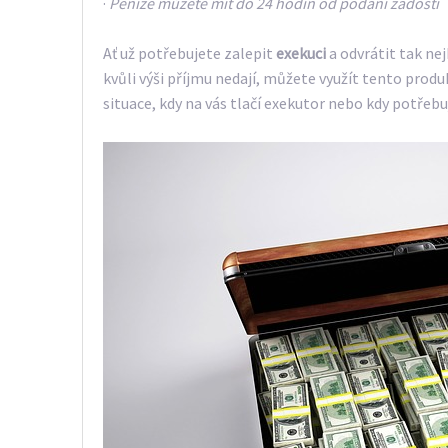
·
Peníze můžete mít do 24 hodin od podání žádosti
Ať už potřebujete zalepit
exekuci
a odvrátit tak nej
kvůli výši příjmu nedají, můžete využít tento produ
situace, kdy na vás tlačí exekutor nebo kdy potřeb