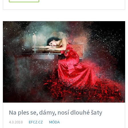
Na ples se, dámy, nosí dlouhé šaty
4.3.2018
EFCZ.CZ
MÓDA