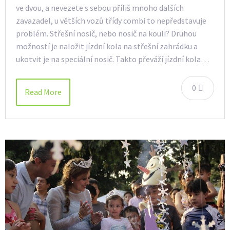
ve dvou, a nevezete s sebou příliš mnoho dalších
zavazadel, u větších vozů třídy combi to nepředstavuje
problém. Střešní nosič, nebo nosič na kouli? Druhou
možností je naložit jízdní kola na střešní zahrádku a
ukotvit je na speciální nosič. Takto převáží jízdní kola…
0
Read More