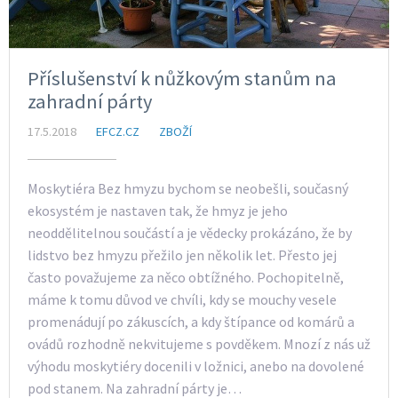
Příslušenství k nůžkovým stanům na
zahradní párty
17.5.2018
EFCZ.CZ
ZBOŽÍ
Moskytiéra Bez hmyzu bychom se neobešli, současný
ekosystém je nastaven tak, že hmyz je jeho
neoddělitelnou součástí a je vědecky prokázáno, že by
lidstvo bez hmyzu přežilo jen několik let. Přesto jej
často považujeme za něco obtížného. Pochopitelně,
máme k tomu důvod ve chvíli, kdy se mouchy vesele
promenádují po zákuscích, a kdy štípance od komárů a
ovádů rozhodně nekvitujeme s povděkem. Mnozí z nás už
výhodu moskytiéry docenili v ložnici, anebo na dovolené
pod stanem. Na zahradní párty je…