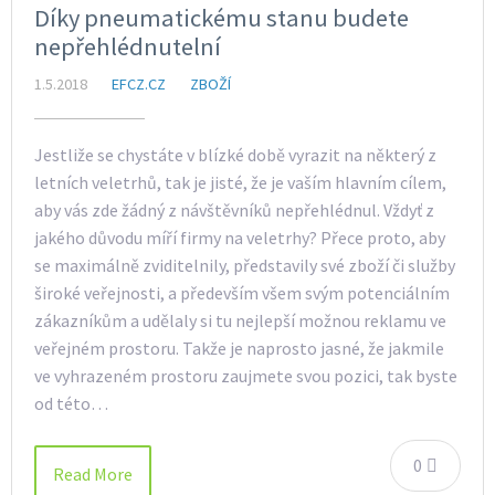
Díky pneumatickému stanu budete
nepřehlédnutelní
1.5.2018
EFCZ.CZ
ZBOŽÍ
Jestliže se chystáte v blízké době vyrazit na některý z
letních veletrhů, tak je jisté, že je vaším hlavním cílem,
aby vás zde žádný z návštěvníků nepřehlédnul. Vždyť z
jakého důvodu míří firmy na veletrhy? Přece proto, aby
se maximálně zviditelnily, představily své zboží či služby
široké veřejnosti, a především všem svým potenciálním
zákazníkům a udělaly si tu nejlepší možnou reklamu ve
veřejném prostoru. Takže je naprosto jasné, že jakmile
ve vyhrazeném prostoru zaujmete svou pozici, tak byste
od této…
0
Read More