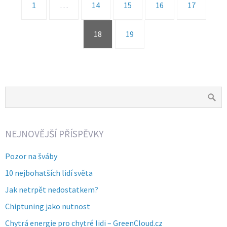
1
…
14
15
16
17
18
19
NEJNOVĚJŠÍ PŘÍSPĚVKY
Pozor na šváby
10 nejbohatších lidí světa
Jak netrpět nedostatkem?
Chiptuning jako nutnost
Chytrá energie pro chytré lidi – GreenCloud.cz