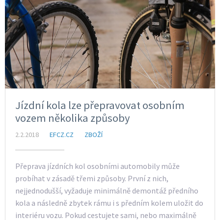
Jízdní kola lze přepravovat osobním
vozem několika způsoby
2.2.2018
EFCZ.CZ
ZBOŽÍ
Přeprava jízdních kol osobními automobily může
probíhat v zásadě třemi způsoby. První z nich,
nejjednodušší, vyžaduje minimálně demontáž předního
kola a následně zbytek rámu i s předním kolem uložit do
interiéru vozu. Pokud cestujete sami, nebo maximálně