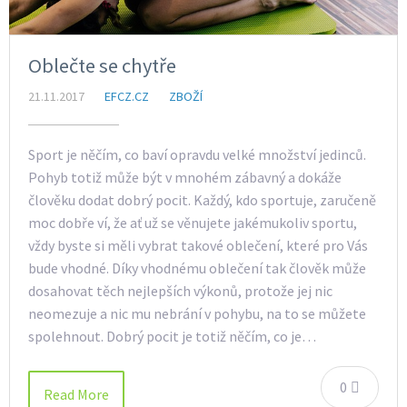
Oblečte se chytře
21.11.2017
EFCZ.CZ
ZBOŽÍ
Sport je něčím, co baví opravdu velké množství jedinců.
Pohyb totiž může být v mnohém zábavný a dokáže
člověku dodat dobrý pocit. Každý, kdo sportuje, zaručeně
moc dobře ví, že ať už se věnujete jakémukoliv sportu,
vždy byste si měli vybrat takové oblečení, které pro Vás
bude vhodné. Díky vhodnému oblečení tak člověk může
dosahovat těch nejlepších výkonů, protože jej nic
neomezuje a nic mu nebrání v pohybu, na to se můžete
spolehnout. Dobrý pocit je totiž něčím, co je…
0
Read More