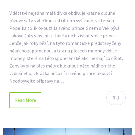
V dětství nejedna malá dívka obdivuje krásné dlouhé
růžové šaty s vlečkou a stříbrem vyšívané, v kterých
Popelka tolik okouzlila svého prince. Snem dívek bývá
takové šaty vlastnit a také v nich získat srdce prince.
Jenže jak roky běží, na tyto romantické představy ženy
nějak pozapomenou, a tak na plesech mnohdy vidíte
modely, které na této společenské akci nemají co dělat.
Ženy by si na ples měly obléknout něco nádherného,
vzdušného, zkrátka něco čím svého prince okouzlí.
Neodbývejte přípravy na…
0
Read More