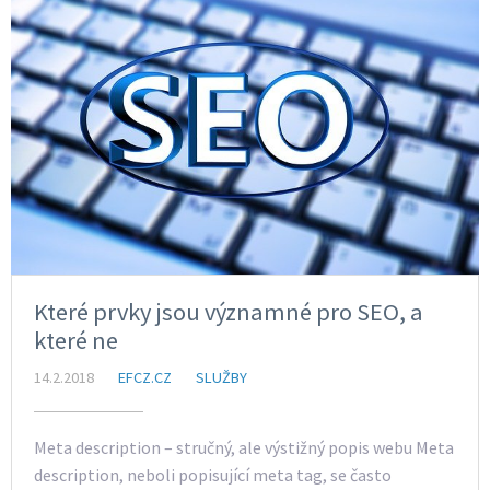
Které prvky jsou významné pro SEO, a
které ne
14.2.2018
EFCZ.CZ
SLUŽBY
Meta description – stručný, ale výstižný popis webu Meta
description, neboli popisující meta tag, se často