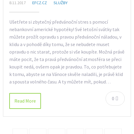
8.11.2017
EFCZ.CZ
SLUŽBY
Ušetřete si zbytečný předvánoční stres s pomocí
nebankovní americké hypotéky! Své letošní svátky tak
můžete prožít opravdu s pravou předvánoční náladou, v
klidu a v pohodě díky tomu, že se nebudete muset
opravdu o nic starat, protože si vše koupíte. Možná právě
máte pocit, že ta pravá předvánoční atmosféra se přeci
koupit nedá, ovšem opak je pravdou. To, co potřebujete
k tomu, abyste se na Vánoce skvěle naladili, je právě klid
a spousta volného času. A ty můžete mít, pokud…
0
Read More