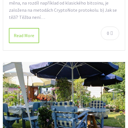
měna, na rozdíl například od klasického bitcoinu, je
založena na metodách CryptoNote protokolu. b) Jak se
těží? Těžba není…
0
Read More