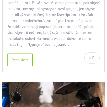
zaměňuje za klíčová slova. V tomto popisku se pak objeví
kolikrát i nesmyslné výrazy a slovní spojení, jen aby se
naplnil význam klíčových slov. Dsecription s tím však
nemá nic společného. V zásadě platí nepsané pravidlo,
že dobře zvládnutý popisek (description) může přilákat
více zájemců než ten, který svým nezáživným textem
málokoho osloví. Na mnoha webech dokonce tento
meta tag nefiguruje vůbec. Je jasně…
0
Read More