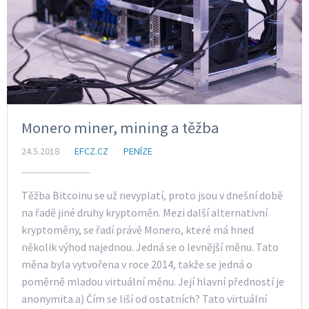
Monero miner, mining a těžba
24.5.2018
EFCZ.CZ
PENÍZE
Těžba Bitcoinu se už nevyplatí, proto jsou v dnešní době
na řadě jiné druhy kryptoměn. Mezi další alternativní
kryptoměny, se řadí právě Monero, které má hned
několik výhod najednou. Jedná se o levnější měnu. Tato
měna byla vytvořena v roce 2014, takže se jedná o
poměrně mladou virtuální měnu. Její hlavní předností je
anonymita.a) Čím se liší od ostatních? Tato virtuální