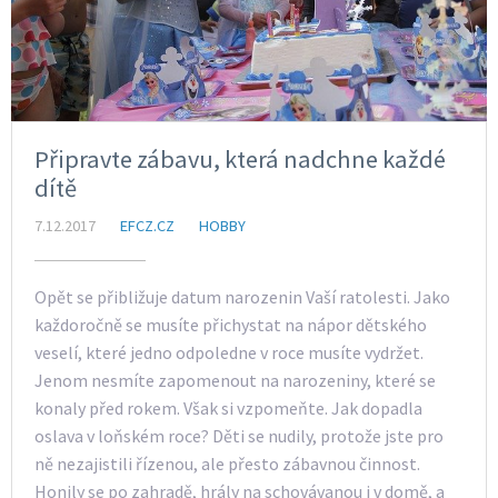
Připravte zábavu, která nadchne každé
dítě
7.12.2017
EFCZ.CZ
HOBBY
Opět se přibližuje datum narozenin Vaší ratolesti. Jako
každoročně se musíte přichystat na nápor dětského
veselí, které jedno odpoledne v roce musíte vydržet.
Jenom nesmíte zapomenout na narozeniny, které se
konaly před rokem. Však si vzpomeňte. Jak dopadla
oslava v loňském roce? Děti se nudily, protože jste pro
ně nezajistili řízenou, ale přesto zábavnou činnost.
Honily se po zahradě, hrály na schovávanou i v domě, a