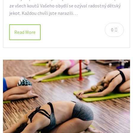
ze všech koutů Vašeho obydlí se ozýval radostný dětský
jekot. Každou chvíli jste narazili…
0
Read More